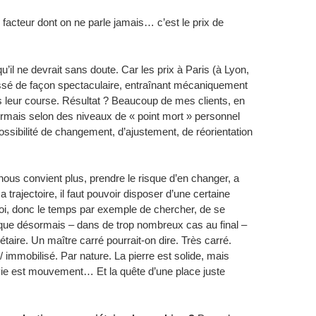
n facteur dont on ne parle jamais… c’est le prix de
u’il ne devrait sans doute. Car les prix à Paris (à Lyon,
ssé de façon spectaculaire, entraînant mécaniquement
s leur course. Résultat ? Beaucoup de mes clients, en
ais selon des niveaux de « point mort » personnel
possibilité de changement, d’ajustement, de réorientation
 nous convient plus, prendre le risque d’en changer, a
 trajectoire, il faut pouvoir disposer d’une certaine
t soi, donc le temps par exemple de chercher, de se
f que désormais – dans de trop nombreux cas au final –
étaire. Un maître carré pourrait-on dire. Très carré.
/ immobilisé. Par nature. La pierre est solide, mais
 vie est mouvement… Et la quête d’une place juste